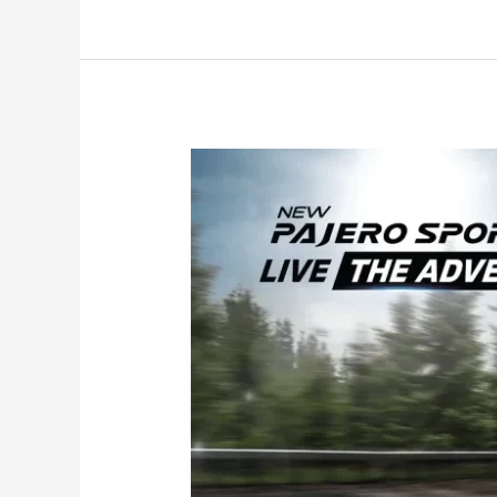
Pajero
Sport
Dakar
2022,
Fitur
Unggulan
dan
Harga