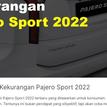
 Kekurangan Pajero Sport 2022
hi Pajero Sport 2022 terbaru yang ditawarkan untuk konsumen.
n. Tentunya ini bukan pendapat yang sibyektif, tapi akan coba 