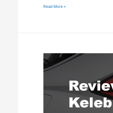
Read More »
Review
Kelebihan
dan
Kekurangan
Pajero
Sport
2022