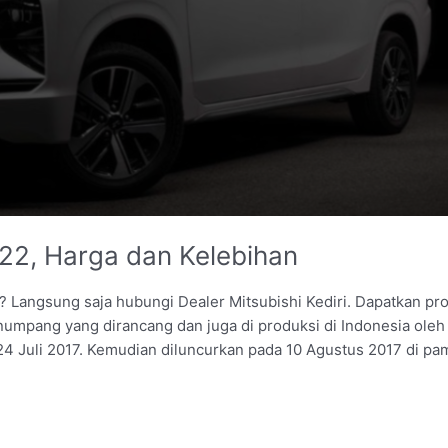
22, Harga dan Kelebihan
 ? Langsung saja hubungi Dealer Mitsubishi Kediri. Dapatkan pro
pang yang dirancang dan juga di produksi di Indonesia oleh M
 24 Juli 2017. Kemudian diluncurkan pada 10 Agustus 2017 di p