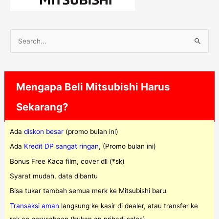
S
e
a
r
Mengapa Beli Mitsubishi Harus
c
Sekarang?
h
f
Ada
diskon besar
(promo bulan ini)
o
Ada
Kredit DP sangat ringan
, (Promo bulan ini)
r
Bonus Free Kaca film, cover dll (*sk)
:
Syarat mudah, data dibantu
Bisa tukar tambah semua merk ke Mitsubishi baru
Transaksi aman
langsung ke kasir di dealer, atau transfer ke
rek an perusahaan (bukan an pribadi sales)