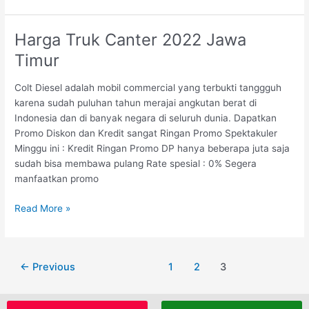
Harga Truk Canter 2022 Jawa
Harga
Truk
Timur
Canter
2022
Colt Diesel adalah mobil commercial yang terbukti tanggguh
Jawa
karena sudah puluhan tahun merajai angkutan berat di
Timur
Indonesia dan di banyak negara di seluruh dunia. Dapatkan
Promo Diskon dan Kredit sangat Ringan Promo Spektakuler
Minggu ini : Kredit Ringan Promo DP hanya beberapa juta saja
sudah bisa membawa pulang Rate spesial : 0% Segera
manfaatkan promo
Read More »
←
Previous
1
2
3