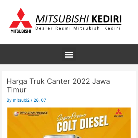
Skip
to
content
Menu
Post
navigation
Harga Truk Canter 2022 Jawa
Timur
By
mitsubi2
/
28, 07