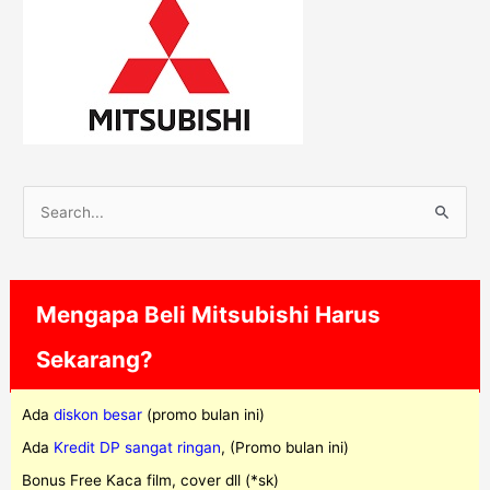
S
e
a
r
Mengapa Beli Mitsubishi Harus
c
Sekarang?
h
f
Ada
diskon besar
(promo bulan ini)
o
Ada
Kredit DP sangat ringan
, (Promo bulan ini)
r
Bonus Free Kaca film, cover dll (*sk)
: