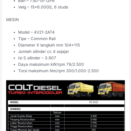
Ban – 7.50-15-12PR
Velg – 15×6.00GS, 6 studs
MESIN
Model – 4V21-2AT4
Tipe – Common Rail
Diameter X langkah mm 104×115
Jumlah silinder cc 4 sejajar
Isi S silinder – 3.907
Daya maksimum kW/rpm 79/2.500
Torsi maksimum Nm/rpm 300/1.000-2.500