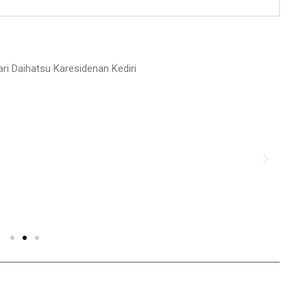
ri Daihatsu Karesidenan Kediri
N
e
x
t