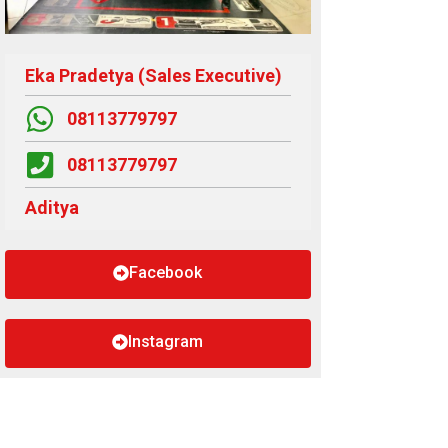
Eka Pradetya (Sales Executive)
08113779797
08113779797
Aditya
Facebook
Instagram