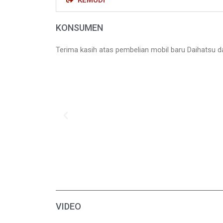
KEMUDI
KONSUMEN
Terima kasih atas pembelian mobil baru Daihatsu da
P
r
e
v
i
o
u
s
VIDEO